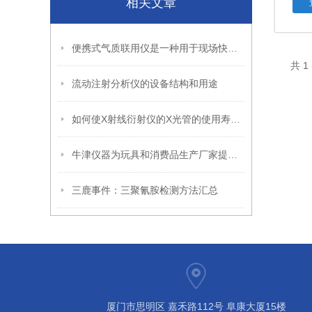
相关文章
便携式气质联用仪是一种用于现场快速检测和分析气体的仪器
共 
流动注射分析仪的设备结构和用途
如何使X射线衍射仪的X光管的使用寿命更长
牛津仪器为玩具和消费品生产厂家提供铅测试完整解决方案，确保产品安全性
三鹿事件：三聚氰胺检测方法汇总
厦门市思明区 嘉禾路112号 阜康大厦15楼