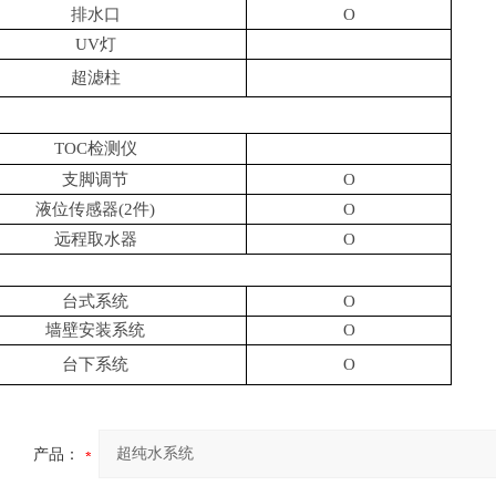
排水口
O
UV灯
超滤柱
TOC检测仪
支脚调节
O
液位传感器
(2件)
O
远程取水器
O
台式系统
O
墙壁安装系统
O
台下系统
O
产品：