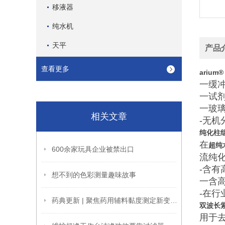
移液器
纯水机
天平
产品
查看更多
arium® 
一缓
一试
一玻
相关文章
-无机分
纯化柱
在
超纯
600余家玩具企业被禁出口
流纯
-含
想不到的色彩测量趣味故事
一含高
-在
药典更新 | 聚焦药用辅料黏度测定新变化，高效应对有妙招
双波长紫外
用于