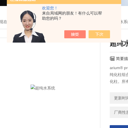
欢迎您！
来自局域网的朋友！有什么可以帮
助您的吗？
现在的位置：
首页
>
产品展示
>
赛多利斯[天平纯水机移液]
>
新型纯水系
超纯
简要描
arium
纯化柱组
化柱。所
国ASTM
更新时间：
厂商性