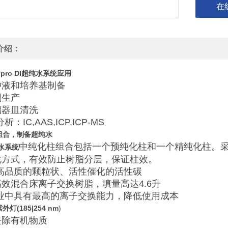
在
介绍：
pro DI
超纯水系统
应用
冲液和培养基制备
剂生产
璃器皿清洗
析：IC,AAS,ICP,ICP-MS
组合，制备超纯水
中纯化柱组合包括一个预纯化柱和一个精纯化柱。
水系统
化方式，有效防止树脂分层，保证柱效。
有高品质的颗粒状、活性催化的活性碳
效混合床离子交换树脂，填量高达4.6升
行业中具有最高的离子交换能力，降低使用成本
灯(185|254 nm
)
去除有机物质