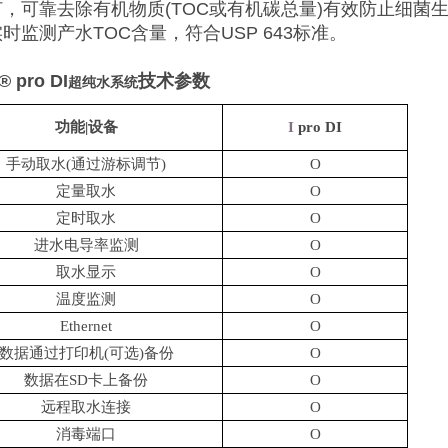
，可靠去除有机物质(TOC或有机碳总量)有效防止细菌生
时监测产水TOC含量，符合USP 643标准。
® pro DI
技术参数
超纯水系统
功能
|设备
I
pro
DI
手动取水
(通过游标调节)
O
定量取水
O
定时取水
O
进水电导率监测
O
取水显示
O
温度监测
O
Ethernet
O
数据通过打印机
(可选)备份
O
数据在
SD卡上备份
O
远程取水连接
O
消毒端口
O