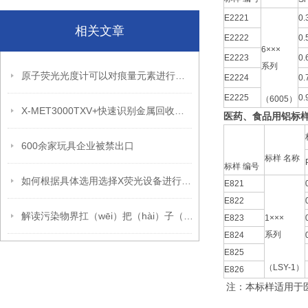
E2221
0.
相关文章
E2222
0.
6×××
E2223
0.
系列
原子荧光光度计可以对痕量元素进行定性和定量分析
E2224
0.
E2225
0.
（6005）
X-MET3000TXV+快速识别金属回收中高价值金属元素
医药、食品用铝标样
600余家玩具企业被禁出口
标样 名称
标样 编号
如何根据具体选用选择X荧光设备进行RoHS分析
E821
E822
解读污染物界扛（wēi）把（hài）子（wù）PM2.5
E823
1×××
系列
E824
E825
（LSY-1）
E826
注：本标样适用于医药