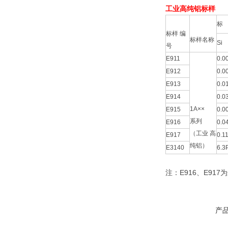
工业高纯铝标样
标
标样 编
标样名称
Si
号
E911
0.0
E912
0.0
E913
0.0
E914
0.0
1A××
E915
0.0
系列
E916
0.0
（工业 高
E917
0.1
纯铝）
E3140
6.3
注：E916、E917
产