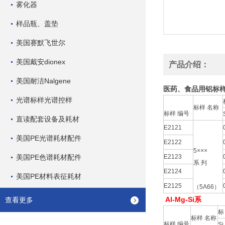
雾化器
样品瓶、盖垫
美国赛默飞世尔
美国戴安dionex
产品介绍：
美国耐洁Nalgene
医药、食品用铝标样
光谱标样光谱控样
标样 名称
标样 编号
直读配套设备及耗材
E2121
美国PE光谱耗材配件
E2122
5×××
美国PE色谱耗材配件
E2123
系 列
E2124
美国PE材料表征耗材
E2125
（5A66）
Al-Mg-Si系
查看更多
标样 名称
标样 编号
Si