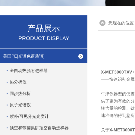
您现在的位置
产品展示
PRODUCT DISPLAY
美国PE[光谱色谱质谱]
全自动热脱附进样器
X-MET3000TXV+
——快速识别金属
热分析仪
同步热分析
牛津仪器型的便携
供了更为有效的分
原子光谱仪
镁含量的检测、钛
速准确的得到您所
紫外/可见分光光度计
顶空和带捕集阱顶空自动进样器
关于
X-MET3000