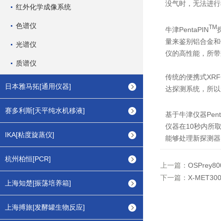
没气时，无法进行
红外化学成像系统
色谱仪
TM
牛津PentaPIN
量来鉴别铝合金和
光谱仪
仪的高性能，所带
质谱仪
传统的便携式XR
日本雅马拓[通用仪器]
达探测系统，所以
赛多利斯[天平纯水机移液]
基于牛津仪器Pent
仪器在10秒内所
IKA[粘度旋蒸仪]
能够处理新探测器
杭州柏恒[PCR]
上一篇：
OSPre
下一篇：
X-MET
上海知楚[振荡培养箱]
上海搏旅[发酵罐生物反应]