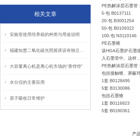
PE热解涂层石墨管
5-包 B0137111
相关文章
20-包 B3001254
50-包 B0109322
实验室使用培养箱的种类与用途说明
100-包 N3110146
PE石墨锥
福建知楚二氧化碳光照摇床设有独立限温报警系统
该HGA石墨炉石墨
入石墨管中。这样
PE热解涂层石墨管
大容量离心机是离心机市场的“香饽饽”
包括接触锥、屏蔽
1套 B0128495
水分仪的主要应用
5套 B3130086
包括石墨锥
原子吸收日常维护
1套 B0116823
5套 B0180361
产