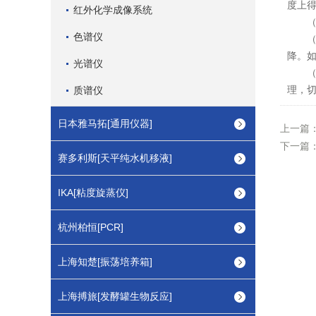
度上
红外化学成像系统
（4
色谱仪
（5
降。
光谱仪
（6
理，
质谱仪
日本雅马拓[通用仪器]
上一篇
下一篇
赛多利斯[天平纯水机移液]
IKA[粘度旋蒸仪]
杭州柏恒[PCR]
上海知楚[振荡培养箱]
上海搏旅[发酵罐生物反应]