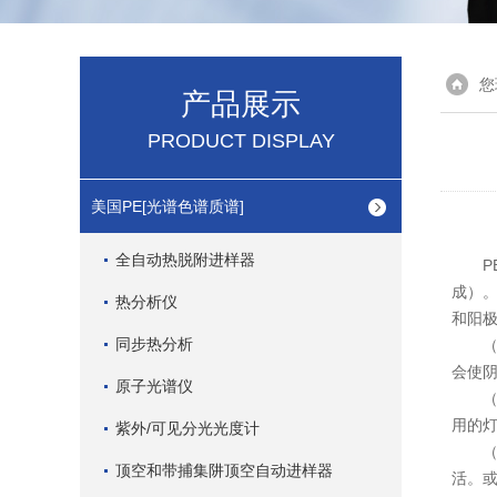
您
产品展示
PRODUCT DISPLAY
美国PE[光谱色谱质谱]
全自动热脱附进样器
PE
成）
热分析仪
和阳
同步热分析
（1
会使
原子光谱仪
（2
用的灯
紫外/可见分光光度计
（3
顶空和带捕集阱顶空自动进样器
活。