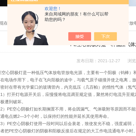
欢迎您！
来自局域网的朋友！有什么可以帮
助您的吗？
现在的位置：
首页
>
技术文章
> PE空心阴极灯是一种低压气体放电管放
PE空心阴极灯是一种低压气
发布日期：2021-12-27 浏览
空心阴极灯是一种低压气体放电管放电光源，主要有一个阳极（钨棒）和
。在电场作用下，电子在飞向阳极的途中，与载气原子碰撞并使之电离，
极密封在带有光学窗口的玻璃管内，内充低压（几百帕）的惰性气体（氖
）打开灯电源开关后，应慢慢将电流调至规定值，聚然将灯电流升至规定
阴极遭到破坏。
）PE空心阴极灯如长期搁置不用，将会因漏气、气体吸附等原因而不能
通电点燃2—3个小时，以保持灯的性能并延长其使用寿命。
）PE空心阴极灯使用一段时间以后会衰老，致使发光不稳，强度减弱，
或者把PE空心阴极灯的阴极和阳极反接后在规定的大工作电流通电半小时