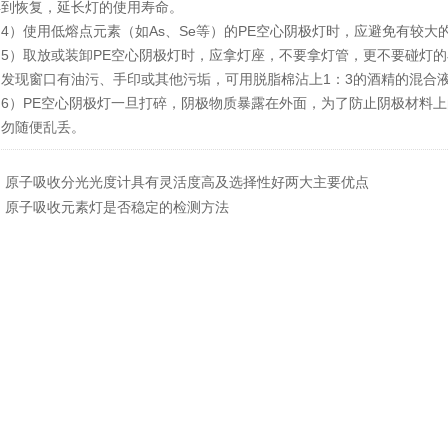
得到恢复，延长灯的使用寿命。
）使用低熔点元素（如As、Se等）的PE空心阴极灯时，应避免有较大
）取放或装卸PE空心阴极灯时，应拿灯座，不要拿灯管，更不要碰灯的
如发现窗口有油污、手印或其他污垢，可用脱脂棉沾上1：3的酒精的混合
）PE空心阴极灯一旦打碎，阴极物质暴露在外面，为了防止阴极材料上
切勿随便乱丢。
：
原子吸收分光光度计具有灵活度高及选择性好两大主要优点
：
原子吸收元素灯是否稳定的检测方法