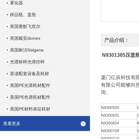
雾化器
样品瓶、盖垫
美国赛默飞世尔
美国戴安dionex
产品介绍：
美国耐洁Nalgene
N9301385
光谱标样光谱控样
直读配套设备及耗材
厦门亿辰科技有
有限公司能够向
美国PE光谱耗材配件
询。
美国PE色谱耗材配件
N9300500
美国PE材料表征耗材
N9300501
查看更多
N9300654
N9300709
N9300710