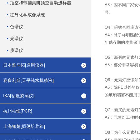
顶空和带捕集阱顶空自动进样器
A3：因不同厂家
号。
红外化学成像系统
色谱仪
Q4：采购合同应该
A4：除了标明匹配
光谱仪
年储存期的质量保
质谱仪
Q5：新买的元素灯
日本雅马拓[通用仪器]
A5：部分非常容易
Q6：元素灯应该如
赛多利斯[天平纯水机移液]
A6：除PE以外
的玻璃端窗不能用
IKA[粘度旋蒸仪]
Q7：新买的元素灯
杭州柏恒[PCR]
A7：元素灯工作时
上海知楚[振荡培养箱]
Q8：为什么元素灯
A8：元素灯内根