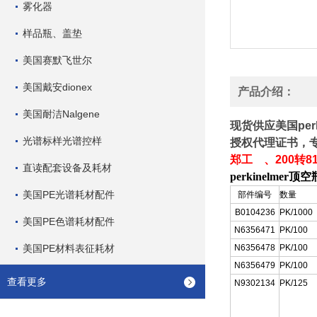
雾化器
样品瓶、盖垫
美国赛默飞世尔
美国戴安dionex
产品介绍：
美国耐洁Nalgene
现货供应美国pe
光谱标样光谱控样
授权代理证书，
郑工 、200转81
直读配套设备及耗材
perkinelmer顶空
美国PE光谱耗材配件
部件编号
数量
B0104236
PK/1000
美国PE色谱耗材配件
N6356471
PK/100
美国PE材料表征耗材
N6356478
PK/100
N6356479
PK/100
查看更多
N9302134
PK/125