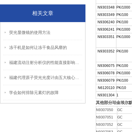
N9303348
PK/1000
相关文章
N9303349
PK/100
N9306240
PK/100
N9306241
PK/1000
荧光显微镜的使用方法
N9303351
PK/1000
冻干机是如何让冻干食品风靡的
N9303352
PK/100
福建流动注射分析仪的性能直接影响着分析结果的准确性和可靠性
N9306075
PK/100
N9306078
PK/1000
福建代理原子荧光光度计由五大核心模块构成
N9306079
PK/100
N6120110
PK/10
学会如何排除元素灯的故障
N9301304
1
其他部分珀金埃尔
N9307050
GC
N9307051
GC
N9307052
GC