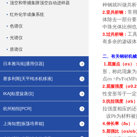
顶空和带捕集阱顶空自动进样器
种钢就叫做共析
常
2.
亚共析钢：
红外化学成像系统
体除去一部分要
色谱仪
中珠光体比例也
工
3.
过共析钢：
光谱仪
有多余的渗碳体
质谱仪
二、有关钢材机械
日本雅马拓[通用仪器]
1.
σs
屈服点（
）
形，称此现象为
赛多利斯[天平纯水机移液]
点
σs =Ps/Fo(MPa
2.
σ0.2
屈服强度（
IKA[粘度旋蒸仪]
性变形等于一定
3.
σb
抗拉强度（
杭州柏恒[PCR]
拉强度相应的还
设
Pb
为材料被
上海知楚[振荡培养箱]
4.
δs
伸长率（
）：
5.
σs/σb
屈强比（