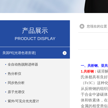
您现在的位置
产品展示
PRODUCT DISPLAY
美国PE[光谱色谱质谱]
全自动热脱附进样器
一、共析钢、亚共
碳溶
1.
共析钢：
热分析仪
氏体都具有良好
同步热分析
（
Fe3C
）这种
从反映钢的组织
原子光谱仪
于合金中渗碳体
体和铁素体，在
紫外/可见分光光度计
金属的相变类似