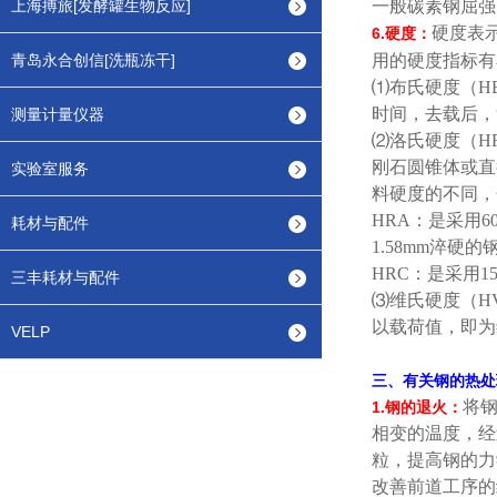
上海搏旅[发酵罐生物反应]
一般碳素钢屈强
硬度表
6.
硬度：
青岛永合创信[洗瓶冻干]
用的硬度指标有
⑴
布氏硬度（
H
时间，去载后，
测量计量仪器
⑵
洛氏硬度（
H
刚石圆锥体或直
实验室服务
料硬度的不同，
HRA
：是采用
6
耗材与配件
1.58mm
淬硬的
HRC
：是采用
1
三丰耗材与配件
⑶
维氏硬度（
H
以载荷值，即为
VELP
三、有关钢的热处
将
1.
钢的退火：
相变的温度，经
粒，提高钢的力
改善前道工序的