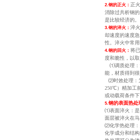
正
2.
钢的正火：
消除过共析钢的
是比较经济的。
淬
3.
钢的淬火：
却速度的速度急
性。淬火中常用
将
4.
钢的回火：
度和脆性，以取
⑴
调质处理：
能，材质得到很
⑵
时效处理：
250
℃
）精加工
或动载荷条件下
钢的表面热处
5.
⑴
表面淬火：是
面层被淬火在马
⑵
化学热处理：
化学成分和结构