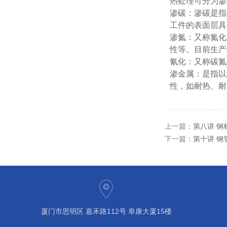
热处理可分为渗
渗碳：渗碳是指
工件的表面层具
渗氮：又称氮化
性等。目前生产
氰化：又称碳氮
渗金属：是指以
性，如耐热、耐
上一篇：
第八讲 钢
下一篇：
第十讲 钢
厦门市思明区 嘉禾路112号 阜康大厦15楼