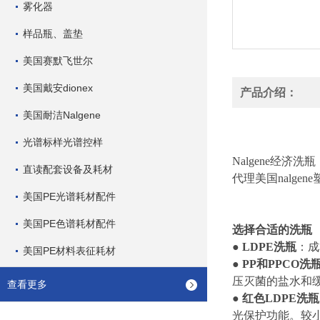
雾化器
样品瓶、盖垫
美国赛默飞世尔
美国戴安dionex
产品介绍：
美国耐洁Nalgene
光谱标样光谱控样
Nalgene经济洗瓶
直读配套设备及耗材
代理美国nalg
美国PE光谱耗材配件
美国PE色谱耗材配件
选择合适的洗瓶
●
LDPE洗瓶
：成
美国PE材料表征耗材
●
PP和PPCO洗
压灭菌的盐水和
查看更多
●
红色LDPE洗瓶
光保护功能。较小