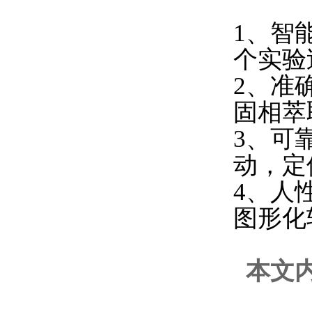
1、智
个实验
2、准
固相萃
3、可
动，定
4、人
图形化
本文内