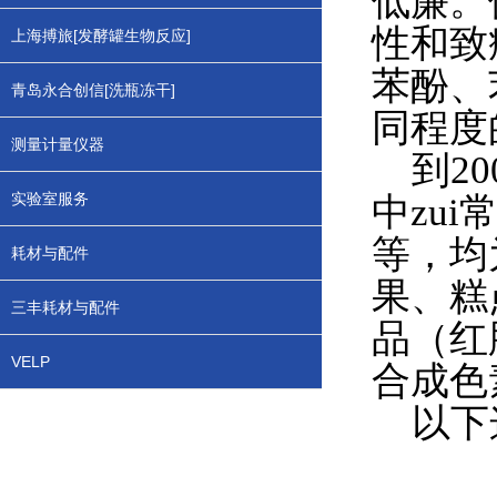
低廉。
性和致
上海搏旅[发酵罐生物反应]
苯酚、
青岛永合创信[洗瓶冻干]
同程度
测量计量仪器
到20
实验室服务
中zu
等，均
耗材与配件
果、糕
三丰耗材与配件
品（红
VELP
合成色
以下这