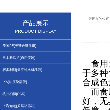
您现在的位置
产品展示
PRODUCT DISPLAY
美国PE[光谱色谱质谱]
日本雅马拓[通用仪器]
食用天
赛多利斯[天平纯水机移液]
于多种
合成色
IKA[粘度旋蒸仪]
而食用
杭州柏恒[PCR]
好，无
上海知楚[振荡培养箱]