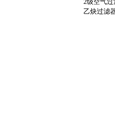
2
级空气
乙炔过滤