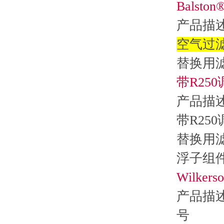
Balston
产
空气
替换
带R25
产
带R2
替换
浮子
Wilkers
产品
号