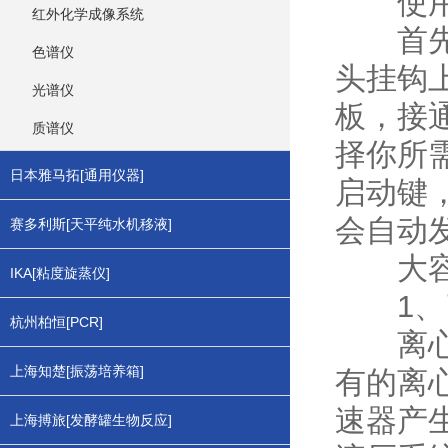
使用
红外化学成像系统
首先将
色谱仪
头挂钩
光谱仪
板，接
质谱仪
择你所
日本雅马拓[通用仪器]
启动键
会自动
赛多利斯[天平纯水机移液]
大容量
IKA[粘度旋蒸仪]
1、了
杭州柏恒[PCR]
离心机
上海知楚[振荡培养箱]
有的离
速器产
上海搏旅[发酵罐生物反应]