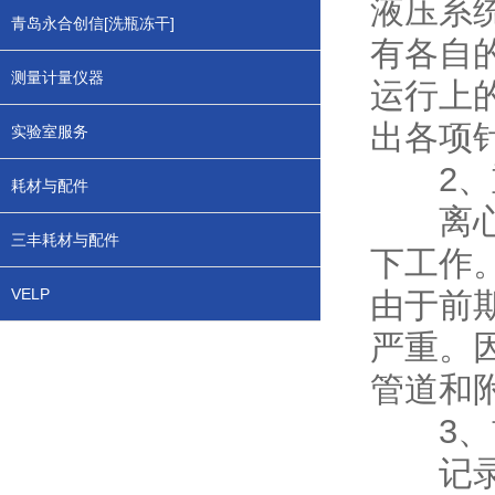
液压系
青岛永合创信[洗瓶冻干]
有各自
测量计量仪器
运行上
出各项
实验室服务
2、重
耗材与配件
离心机
三丰耗材与配件
下工作
VELP
由于前
严重。
管道和
3、前
记录一