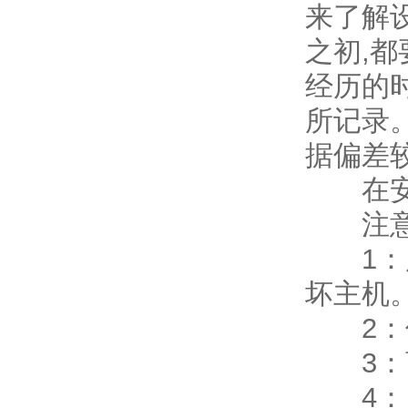
来了解
之初,
经历的
所记录
据偏差
在安装
注意
1：严
坏主机
2：仪
3：离
4：当