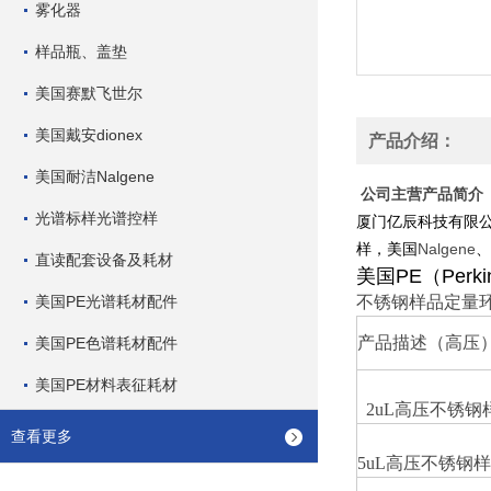
雾化器
样品瓶、盖垫
美国赛默飞世尔
美国戴安dionex
产品介绍：
美国耐洁Nalgene
公司主营产品简介
光谱标样光谱控样
厦门亿辰科技有限
Nalgene
样，美国
、
直读配套设备及耗材
美国
PE
（
Perki
美国PE光谱耗材配件
不锈钢样品定量
产品描述（高压
美国PE色谱耗材配件
美国PE材料表征耗材
2uL
高压不锈钢
查看更多
5uL
高压不锈钢样