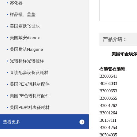
雾化器
样品瓶、盖垫
美国赛默飞世尔
美国戴安dionex
产品介绍：
美国耐洁Nalgene
美国珀金埃
光谱标样光谱控样
石墨管石墨锥
直读配套设备及耗材
B3000641
B0504033
美国PE光谱耗材配件
B3000653
美国PE色谱耗材配件
B3000655
B3001262
美国PE材料表征耗材
B3001264
B0137111
查看更多
B3001254
B0504035