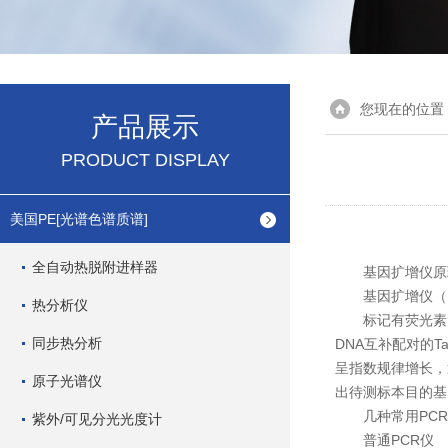
您现在的位置
产品展示
PRODUCT DISPLAY
美国PE[光谱色谱质谱]
全自动热脱附进样器
基因扩增仪原理
基因扩增仪（P
热分析仪
标记有荧光素的T
同步热分析
DNA互补配对的
呈指数规律增长，
原子光谱仪
出待测标本目的基
几种常用PCR
紫外/可见分光光度计
普通PCR仪