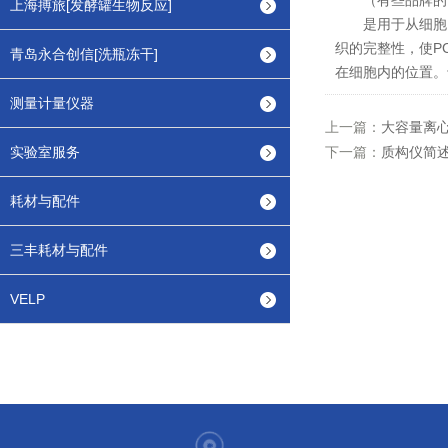
（有些品牌的PC
上海搏旅[发酵罐生物反应]
是用于从细胞内
织的完整性，使P
青岛永合创信[洗瓶冻干]
在细胞内的位置。
测量计量仪器
上一篇：
大容量离
实验室服务
下一篇：
质构仪简
耗材与配件
三丰耗材与配件
VELP