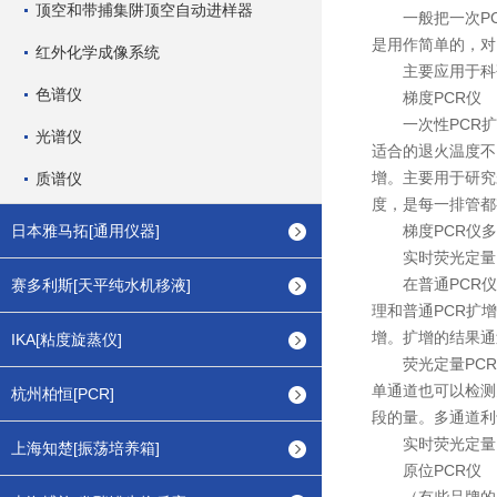
顶空和带捕集阱顶空自动进样器
一般把一次PCR
是用作简单的，对
红外化学成像系统
主要应用于科研
色谱仪
梯度PCR仪
一次性PCR扩增
光谱仪
适合的退火温度不
增。主要用于研究
质谱仪
度，是每一排管都
日本雅马拓[通用仪器]
梯度PCR仪多
实时荧光定量P
在普通PCR仪设
赛多利斯[天平纯水机移液]
理和普通PCR扩
增。扩增的结果通
IKA[粘度旋蒸仪]
荧光定量PCR
单通道也可以检测
杭州柏恒[PCR]
段的量。多通道利
实时荧光定量P
上海知楚[振荡培养箱]
原位PCR仪