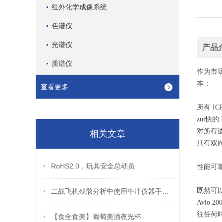
红外化学成像系统
色谱仪
光谱仪
产品
质谱仪
作为市场
本：
查看更多
所有 IC
zui快
对所有
相关文章
具有双向
RoHS2.0，玩具安全总动员
性能可靠
既然可以
二战飞机残骸分析中使用牛津仪器手持设备
Avio
往任何
【食全食美】葡萄美酒夜光杯