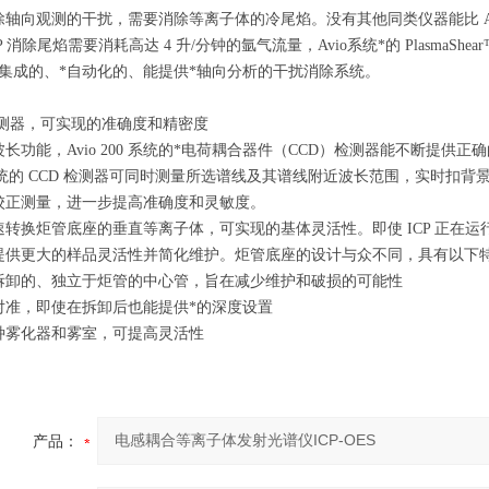
轴向观测的干扰，需要消除等离子体的冷尾焰。没有其他同类仪器能比 Avi
CP 消除尾焰需要消耗高达 4 升/分钟的氩气流量，Avio系统*的 Plasm
*集成的、*自动化的、能提供*轴向分析的干扰消除系统。
检测器，可实现的准确度和精密度
长功能，Avio 200 系统的*电荷耦合器件（CCD）检测器能不断提供正
o 系统的 CCD 检测器可同时测量所选谱线及其谱线附近波长范围，实时
校正测量，进一步提高准确度和灵敏度。
速转换炬管底座的垂直等离子体，可实现的基体灵活性。
即使 ICP 正在
提供更大的样品灵活性并简化维护。炬管底座的设计与众不同，具有以下
拆卸的、独立于炬管的中心管，旨在减少维护和破损的可能性
对准，即使在拆卸后也能提供*的深度设置
种雾化器和雾室，可提高灵活性
产品：