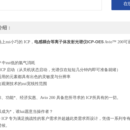
在
介绍：
电感耦合等离子体发射光谱仪ICP-OES
上zui小巧的 ICP，
Avio™ 20
P 中zui低的氩气消耗
的 ICP 启动（从关机状态启动，光谱仪在短短几分钟内即可准备就绪）
适用的元素都具有出色的灵敏度与分辨率
观测技术的zui宽线性范围
、功能*、经济实惠、Avio 200 具备您所寻求的 ICP所具有的一切。
成为*，谁hai愿意当操作者？
 200 ICP 专为满足挑战性的客户需求并超越此类需求而设计，凭借一系
时候。