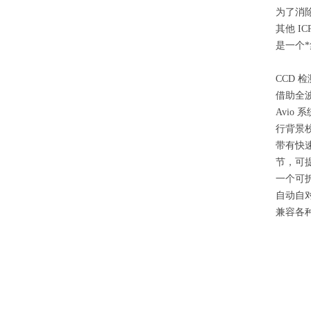
为了消除
其他 I
是一个
CCD 
借助全波
Avi
行背景
带有快
节，可
一个可
自动自
兼容各