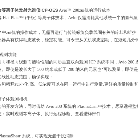
等离子体发射光谱仪ICP-OES
Avio™ 200zui低的运行成本
 Flat Plate™ (平板) 等离子体技术，Avio 仅需消耗其他系统一
P 中zui低的操作成本
，
无需再进行与传统螺旋负载线圈有关的冷却和维护
仪器具有获得动态波长，稳定功能。可令您从关机状态启动，在短短几分
向观测功能
向和径向观测而牺牲性能的同步垂直双向观测 ICP 系统不同，Avio 2
。即使是波长大于 500 纳米或低于 200 纳米的元素也*可以测量，即便是在
的线性动态范围，确保实现：
和稀释zui小化
,
高、低浓度可以在同一运行中进行测量
,
更好的质量控制
离子体观测相机
的开发方法，同时借助 Avio 200 系统的 PlasmaCam™技术，尽享
您：实时观测等离子体
、
执行远程诊断
、
查看进样部件
PlasmaShear 系统，可实现无氩干扰消除