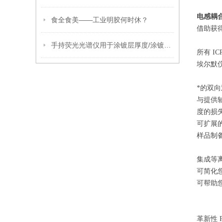
电感耦合
食全食美——工业明胶何时休？
借助获得
手持荧光光谱仪用于涂镀层厚度/涂镀量现场测试解决方案
所有 IC
埃尔默
*的双
与提供轴
度的损失
可扩展
样品制备
集成等
可简化您
可帮助
革新性 