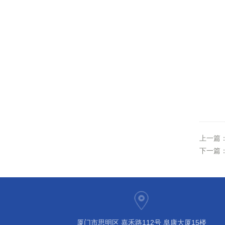
上一篇
下一篇
厦门市思明区 嘉禾路112号 阜康大厦15楼