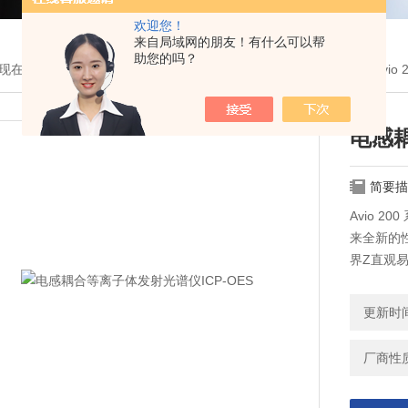
欢迎您！
来自局域网的朋友！有什么可以帮
助您的吗？
现在的位置：
首页
>
产品展示
>
美国PE[光谱色谱质谱]
>
光谱仪
> Avi
电感耦
简要描
Avio 
来全新的
界Z直观
单。
电感耦合等
更新时间：
高的、未
且，*的
厂商性