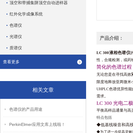
顶空和带捕集阱顶空自动进样器
红外化学成像系统
色谱仪
光谱仪
产品介绍：
质谱仪
液相色谱仪
LC 300
性，合规检测，或药物的
查看更多
简化的色谱过程
无论您是在寻找高效
限度地释放亚两微米
UHPLC色谱优异性
相关文章
需求。
LC 300 光电二
色谱仪的产品用途
平衡高样品通量与高灵
特点包括
PerkinElmer应用文库上线啦！
◆低基线噪音和高
◆为了进一步提高灵敏