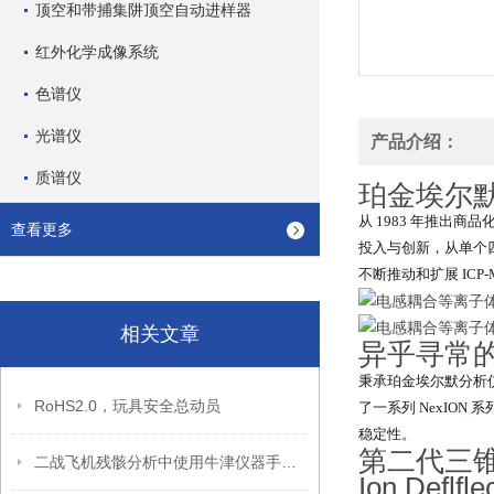
顶空和带捕集阱顶空自动进样器
红外化学成像系统
色谱仪
光谱仪
产品介绍：
质谱仪
珀金埃尔
从 1983 年推出商
查看更多
投入与创新，从单个四
不断推动和扩展 ICP-
相关文章
异乎寻常
秉承珀金埃尔默分析
RoHS2.0，玩具安全总动员
了一系列 NexIO
稳定性。
第二代三锥接口
二战飞机残骸分析中使用牛津仪器手持设备
Ion Deflf