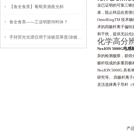
业已证明的可靠三锥接
【食全食美】葡萄美酒夜光杯
束，阻止样品在质谱
OmniRingTM
食全食美——工业明胶何时休？
术的四极杆离子偏转器（
和干扰，提供无以伦比的
手持荧光光谱仪用于涂镀层厚度/涂镀量现场测试解决方案
化学高分辨
电感
NexION 5000G
异的检测极限，获得分析
极杆组成的多重四极杆
NexION 500
研究等。 四极杆离子
灵活选择离子导杆（S
产