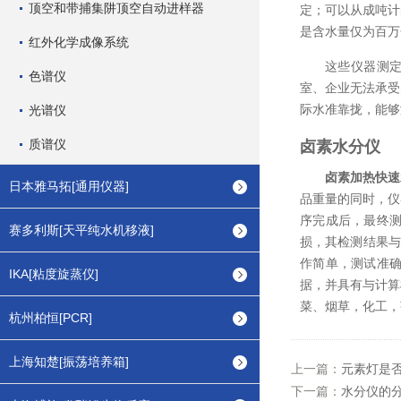
顶空和带捕集阱顶空自动进样器
定；可以从成吨计
是含水量仅为百万
红外化学成像系统
这些仪器测
色谱仪
室、企业无法承受
际水准靠拢，能够
光谱仪
质谱仪
卤素水分仪
卤素加热快速
日本雅马拓[通用仪器]
品重量的同时，仪
序完成后，最终
赛多利斯[天平纯水机移液]
损，其检测结果与
作简单，测试准
IKA[粘度旋蒸仪]
据，并具有与计算
菜、烟草，化工，
杭州柏恒[PCR]
上海知楚[振荡培养箱]
上一篇：
元素灯是
下一篇：
水分仪的