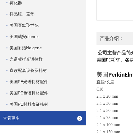
雾化器
样品瓶、盖垫
美国赛默飞世尔
美国戴安dionex
产品介绍：
美国耐洁Nalgene
公司主营产品简
光谱标样光谱控样
美国
耗材、各
PE
直读配套设备及耗材
美国
PerkinEl
美国PE光谱耗材配件
直径/长
C18
美国PE色谱耗材配件
2.1 x 20 mm N
2.1 x 30 mm N
美国PE材料表征耗材
2.1 x 50 mm N
2.1 x 75 mm N
查看更多
2.1 x 100 mm 
2.1 x 150 mm 