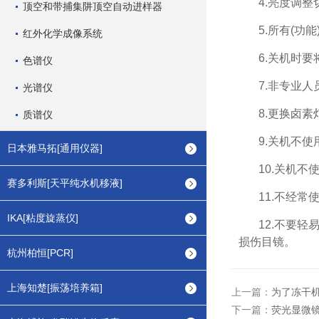
4.亮度调
顶空和带捕集阱顶空自动进样器
5.所有(功
红外化学成像系统
6.关机时
色谱仪
7.非专业
光谱仪
8.更换卤
质谱仪
9.关机不
日本雅马拓[通用仪器]
10.关机
赛多利斯[天平纯水机移液]
11.不经
IKA[粘度旋蒸仪]
12.不要
损伤目镜。
杭州柏恒[PCR]
上海知楚[振荡培养箱]
上一篇：
为了冻干
下一篇：
荧光显微