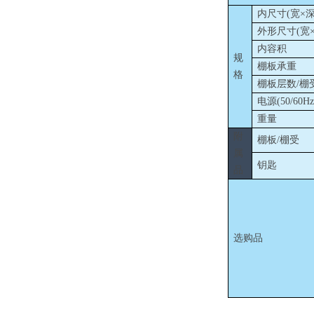
内尺寸
(宽×
外形尺寸
(宽
内容积
规
棚板承重
格
棚板层数
/棚
电源
(50/60
重量
附
棚板
/棚受
属
钥匙
品
选购品