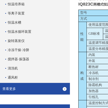
IQ823C
恒温培养箱
两槽式恒
型号
等离子装置
方式
恒温水槽
使用温度范
恒温水循环装置
GB标准
性
能
旋转蒸发仪
温度调节精
温度分布精
冷冻干燥·冷阱
内装
搅拌器·振荡器
外装
断热材
清洗机
构
冷冻机
通风柜
成
制冷剂
除霜机构
查看更多
加热器
引线孔
温度控制方