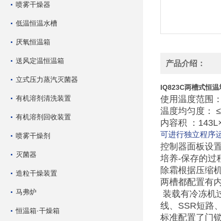
喷雾干燥器
低温恒温水槽
厌氧恒温箱
送风定温恒温箱
产品介绍：
立式压力蒸汽灭菌器
IQ823C
两槽式恒温
有机溶剂清洗装置
使用温度范围： 
温度均匀度： ≤2.
有机溶剂回收装置
内容积 ：143L
可进行独立程序
喷雾干燥剂
控制器面板设
灭菌器
培养-保存的过
除霜根据压缩
造粒干燥装置
两槽都配置有内
马弗炉
装载有冷冻机
线、SSR短路
恒温箱·干燥箱
标准配置了门