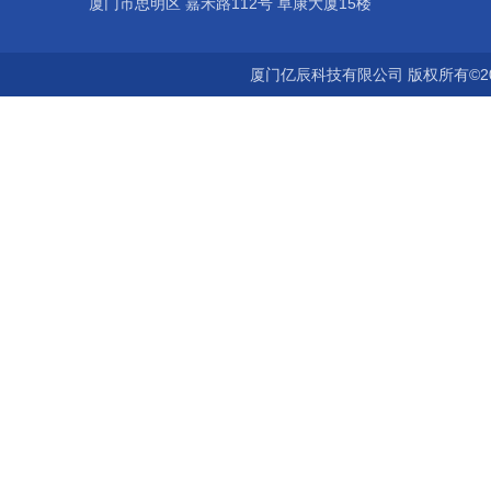
厦门市思明区 嘉禾路112号 阜康大厦15楼
厦门亿辰科技有限公司 版权所有©2