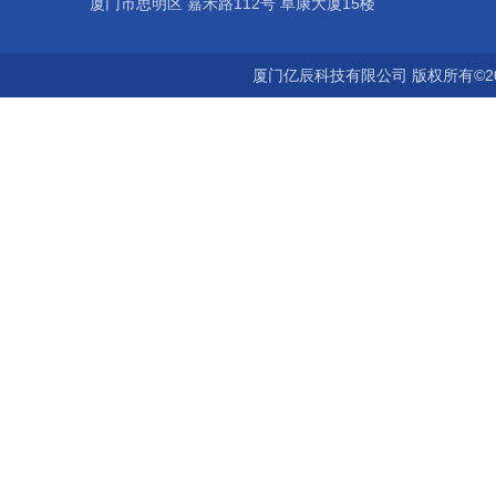
厦门市思明区 嘉禾路112号 阜康大厦15楼
厦门亿辰科技有限公司 版权所有©2