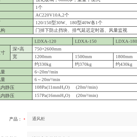
1个
AC220V10A,2个
灯
120/150型30W、180型40W各1个
机构
门掉下防止挡块、排气延迟定时器、风量监视
LDXA-120
LDXA-150
LDXA-18
深
×高
750×2600mm
尺寸
宽
1200mm
1500mm
1800mm
约
330kg
约
370kg
约
430kg
风量
6~20m³/min
风量
6～20m³/min
108Pa(11mmH
O) (20m³/min)
机内静压
₂
157Pa(16mmH
O) (20m³/min)
机内静压
₂
产品：