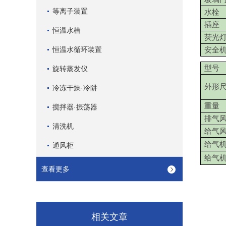
等离子装置
水栓
插座
恒温水槽
荧光
恒温水循环装置
安全
型号
旋转蒸发仪
外形
冷冻干燥·冷阱
重量
搅拌器·振荡器
排气
清洗机
给气
给气
通风柜
给气
查看更多
相关文章