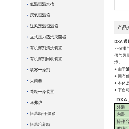
低温恒温水槽
厌氧恒温箱
送风定温恒温箱
产品
立式压力蒸汽灭菌器
DXA
通
有机溶剂清洗装置
不仅排
供气风
有机溶剂回收装置
境。
● 由于
喷雾干燥剂
● 拥有
灭菌器
● 本
● 下
造粒干燥装置
DXA
马弗炉
外装
恒温箱·干燥箱
内装
操作
恒温培养箱
玻璃