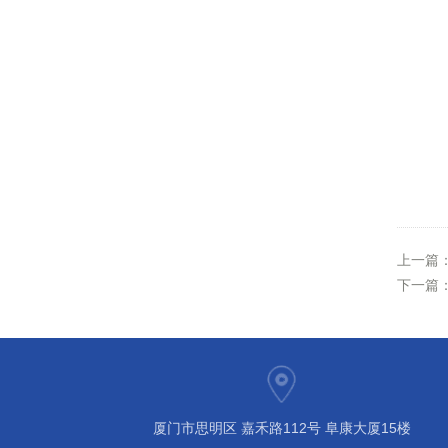
上一篇
下一篇
厦门市思明区 嘉禾路112号 阜康大厦15楼