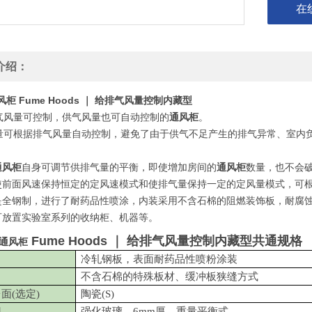
在
介绍：
风柜
Fume Hoods ｜ 给排气风量控制内藏型
气风量可控制，供气风量也可自动控制的
通风柜
。
量可根据排气风量自动控制，避免了由于供气不足产生的排气异常、室内
通风柜
自身可调节供排气量的平衡，即使增加房间的
通风柜
数量，也不会
使前面风速保持恒定的定风速模式和使排气量保持一定的定风量模式，可根据使
体是全钢制，进行了耐药品性喷涂，内装采用不含石棉的阻燃装饰板，耐腐
台可放置实验室系列的收纳柜、机器等。
Fume Hoods ｜ 给排气风量控制内藏型共通规格
通风柜
冷轧钢板，表面耐药品性喷粉涂装
不含石棉的特殊板材、缓冲板狭缝方式
台面
(选定)
陶瓷
(S)
门
强化玻璃，
6mm厚，重量平衡式