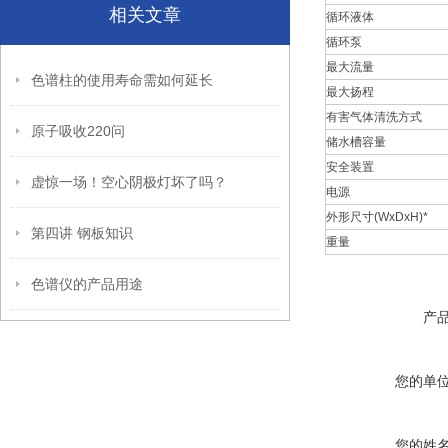
相关文章
循环液体
循环泵
最大流量
色谱柱的使用寿命需如何延长
最大扬程
有害气体清洗方式
原子吸收220问
储水槽容量
安全装置
虚惊一场！空心阴极灯坏了吗？
电源
外形尺寸(WxDxH)*
第四讲 钢板知识
重量
色谱仪的产品用途
产
您的单
您的姓