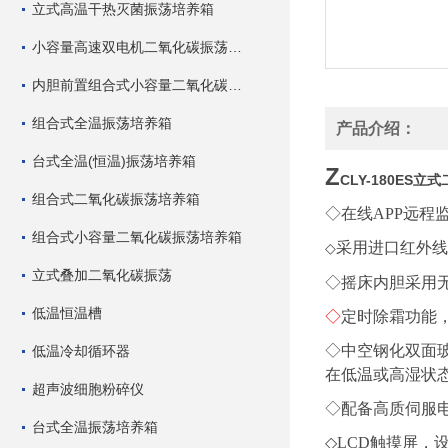
立式高温干热灭菌振荡培养箱
小容量高速双电机二氧化碳振荡培养箱
内胆前置组合式小容量二氧化碳振荡培养箱
组合式全温振荡培养箱
产品介绍：
台式全温(恒温)振荡培养箱
Z
CLY-180ES
立式
组合式二氧化碳振荡培养箱
◇在线APP远程监
组合式小容量二氧化碳振荡培养箱
采用进口红外线
◇
立式叠加二氧化碳振荡
◇摇床内胆采用
低温恒温槽
◇
定时除霜功能，
◇中空钢化双面
低温冷却循环器
在低温或高湿状
超声波细胞粉碎仪
◇配备高质伺服
台式全温振荡培养箱
◇LCD触摸屏，