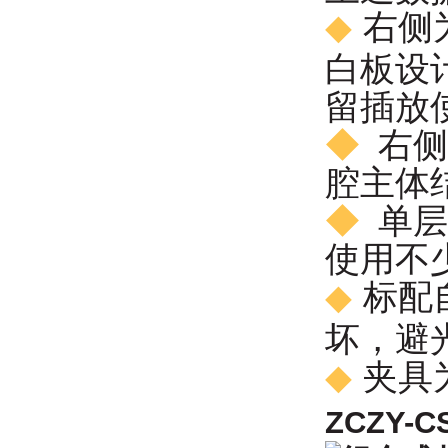
◆
右侧
白板设
留插放
◆
右侧
腔主体结
◆
单层
使用不少
◆
标配
坏，
避
◆
夹具
ZCZY-C