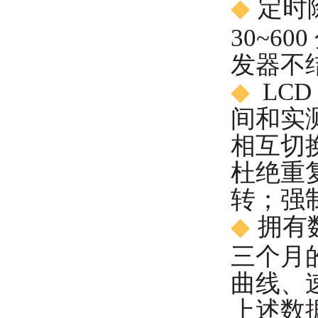
◆
定时
30~6
发器不
◆
L
C
间和实
相互切
杜绝重
转；强
◆
拥有
三个月
曲线、
上述数