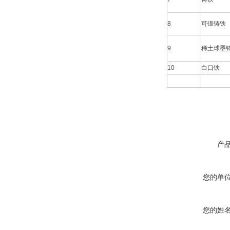
8
可锻铸铁
9
稀土球墨
10
白口铁
产
您的单
您的姓