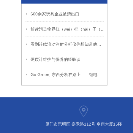
600余家玩具企业被禁出口
解读污染物界扛（wēi）把（hài）子（wù）PM2.5
看到连续流动注射分析仪你想知道他的功能吗？
硬度计维护与保养的经验谈
Go Green, 东西分析在路上——锂电池电解液检测
厦门市思明区 嘉禾路112号 阜康大厦15楼