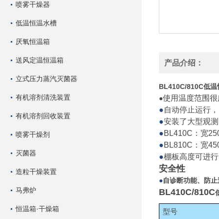
喷雾干燥器
低温恒温水槽
厌氧恒温箱
送风定温恒温箱
产品介绍：
立式压力蒸汽灭菌器
BL410C/810C
低温
有机溶剂清洗装置
使用温度范围很广
●
●
自动停止运行，
有机溶剂回收装置
●
安装了大型观测
●
BL410C：宽25
喷雾干燥剂
●
BL810C：宽45
灭菌器
●
棚板高度可进行
安全性
造粒干燥装置
●
自诊断功能、防止
马弗炉
BL410C/810C
恒温箱·干燥箱
型号