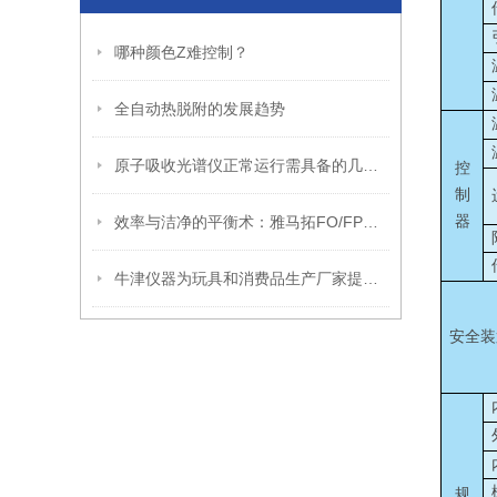
哪种颜色Z难控制？
全自动热脱附的发展趋势
原子吸收光谱仪正常运行需具备的几点要素
控
制
效率与洁净的平衡术：雅马拓FO/FP系列马弗炉技术解析
器
牛津仪器为玩具和消费品生产厂家提供铅测试完整解决方案，确保产品安全性
安全装
规