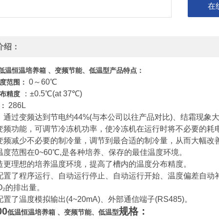
在
介绍：
低温恒温培养箱 、变频节能、低温型
产品特点：
0～60℃
温度范围：
：±0.5℃(at 37℃)
分布精度
286L
积：
：通过变频达到节电约44%(与本公司以往产品对比)、结霜现象
变频功能，可调节冷冻机功率，使冷冻机在运行时将不必要的耗
变频减少不必要的制冷量，调节到最合适的制冷量，从而大幅改
温度范围在0~60℃,是各种培养、保存的最佳温度环境。
造更理想的培养温度环境，提高了槽内的温度分布精度。
配置了程序运行、自动运行停止、自动运行开始、温度偏差自动
O₂的排出量。
置了温度模拟输出(4~20mA)、外部通信端子(RS485)。
00
规格：
低温恒温培养箱 、变频节能、低温型