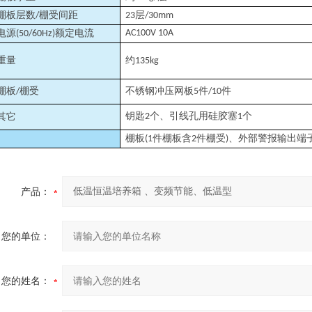
棚板层数
棚受间距
层
/
23
/30mm
电源
额定电流
AC100V 10A
(50/60Hz)
重量
约
135kg
棚板
棚受
不锈钢冲压网板
件
件
/
5
/10
钥匙
个、引线孔用硅胶塞
个
其它
2
1
棚板
件棚板含
件棚受
、外部警报输出端
(1
2
)
产品：
您的单位：
您的姓名：