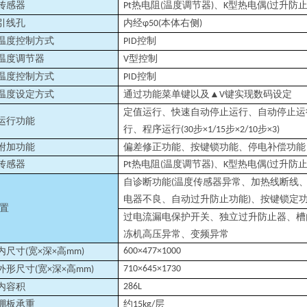
传感器
热电阻
温度调节器
、
型热电偶
过升防
Pt
(
)
K
(
引线孔
内经
本体右侧
φ50(
)
温度控制方式
控制
PID
温度调节器
型控制
V
温度控制方式
控制
PID
温度设定方式
通过功能菜单键以及
键实现数码设定
▲V
定值运行、快速自动停止运行、自动停止运
运行功能
行、程序运行
步
步
步
(30
×1/15
×2/10
×3)
附加功能
偏差修正功能、按键锁功能、停电补偿功能
传感器
热电阻
温度调节器
、
型热电偶
过升防
Pt
(
)
K
(
自诊断功能
温度传感器异常、加热线断线
(
电器不良、自动过升防止功能
、按键锁定
)
置
过电流漏电保护开关、独立过升防止器、槽
冻机高压异常、变频异常
内尺寸
宽
深
高
600×477×1000
(
×
×
mm)
外形尺寸
宽
深
高
710×645×1730
(
×
×
mm)
内容积
286L
棚板承重
约
层
15kg/