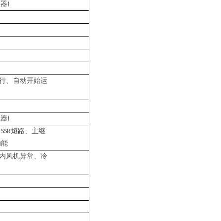
止器
)
行、自动开始运
止器
)
、
短路、主继
SSR
功能
内风机异常、冷