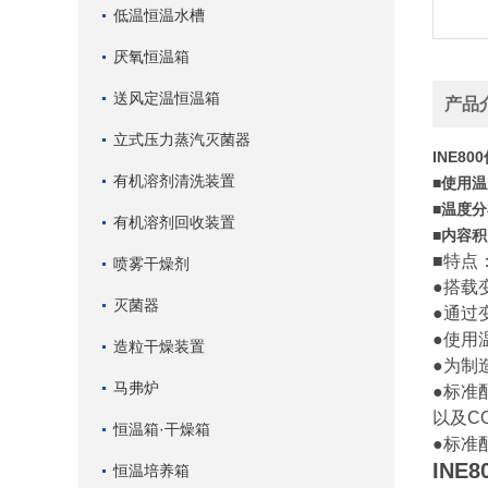
低温恒温水槽
厌氧恒温箱
送风定温恒温箱
产品
立式压力蒸汽灭菌器
INE800
有机溶剂清洗装置
■使用
■温度
有机溶剂回收装置
■内容
■特点
喷雾干燥剂
●搭载
灭菌器
●通过
●使用
造粒干燥装置
●为制
马弗炉
●标准
以及C
恒温箱·干燥箱
●标准配
INE8
恒温培养箱