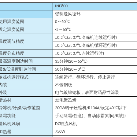
INE800
强制送风循环
使用温度范围
～
0
60℃
设定温度范围
～
-5
65℃
冷冻机连续运行时
±0.2℃(at 37℃
)
温度调节精度
冷冻机循环运行时
±0.5℃(at 37℃
)
温度分布精度
连续运行时
±0.5℃(at 37℃
)
最高温度到达时间
分钟
～
35
(20
65℃)
最&低温度到达时间
分钟
～
50
(20
0℃)
冷冻机运行模式
连续运行、循环运行、停止运行
内装
不锈钢板
外装
电气镀锌钢板，表面耐药品性涂装
断热材
发泡聚乙烯
冷冻机
冷媒
动作范围
转子压缩机
设定
以下
/
/
200W
/R134A/
40℃
除霜功能
手动除霜
任意
、自动除霜
时间
时刻
(
)
(
/
)
送风机风扇
轴流风机
DC
加热器
750W