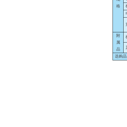
格
附
属
品
选购品