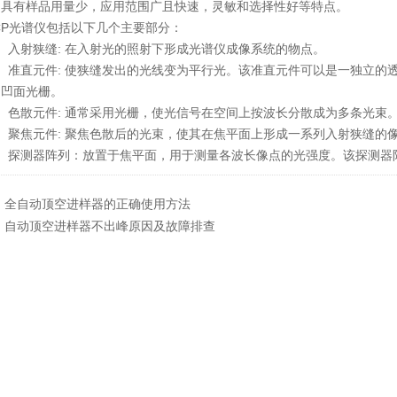
有样品用量少，应用范围广且快速，灵敏和选择性好等特点。
P光谱仪包括以下几个主要部分：
入射狭缝: 在入射光的照射下形成光谱仪成像系统的物点。
准直元件: 使狭缝发出的光线变为平行光。该准直元件可以是一独立的
的凹面光栅。
色散元件: 通常采用光栅，使光信号在空间上按波长分散成为多条光束
聚焦元件: 聚焦色散后的光束，使其在焦平面上形成一系列入射狭缝的
探测器阵列：放置于焦平面，用于测量各波长像点的光强度。该探测器阵
：
全自动顶空进样器的正确使用方法
：
自动顶空进样器不出峰原因及故障排查