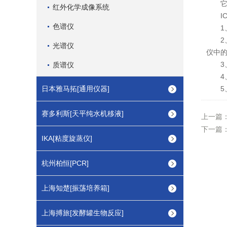
它具
红外化学成像系统
IC
色谱仪
1、
2、
光谱仪
仪中
3、
质谱仪
4、
日本雅马拓[通用仪器]
5、
赛多利斯[天平纯水机移液]
上一篇
下一篇
IKA[粘度旋蒸仪]
杭州柏恒[PCR]
上海知楚[振荡培养箱]
上海搏旅[发酵罐生物反应]