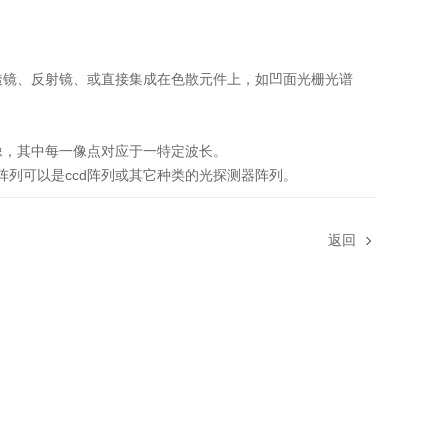
透镜、反射镜、或直接集成在色散元件上，如凹面光栅光谱
。
像，其中每一像点对应于一特定波长。
列可以是ccd阵列或其它种类的光探测器阵列。
返回