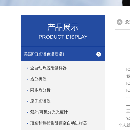
您
产品展示
PRODUCT DISPLAY
美国PE[光谱色谱质谱]
全自动热脱附进样器
IC
我们
热分析仪
IC
同步热分析
IC
一是
原子光谱仪
二是
三是
紫外/可见分光光度计
它是
顶空和带捕集阱顶空自动进样器
个人