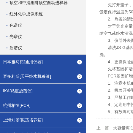
顶空和带捕集阱顶空自动进样器
先打开盖子，然后
设定保持温度为5
红外化学成像系统
2、热盖的清
色谱仪
对于荧光定量基
缩空气或纯水清洗
光谱仪
3、仪器外表
清洗JS-G基因
质谱仪
洗。
日本雅马拓[通用仪器]
4、更换保险
先将基因扩增仪
PCR基因扩增
赛多利斯[天平纯水机移液]
1、注意本机的
2、机盖开关要
IKA[粘度旋蒸仪]
3、严禁工作时
4、定期用中性
杭州柏恒[PCR]
5、有故障时请
上海知楚[振荡培养箱]
上一篇：
大容量离