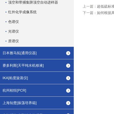
顶空和带捕集阱顶空自动进样器
上一篇：
超低硫标
红外化学成像系统
下一篇：
如何根据具
色谱仪
光谱仪
质谱仪
日本雅马拓[通用仪器]
赛多利斯[天平纯水机移液]
IKA[粘度旋蒸仪]
杭州柏恒[PCR]
上海知楚[振荡培养箱]