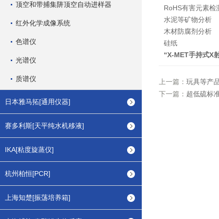
顶空和带捕集阱顶空自动进样器
RoHS有害元素检
水泥等矿物分析
红外化学成像系统
木材防腐剂分析
色谱仪
硅纸
“X-MET
手持式X
光谱仪
质谱仪
上一篇：
玩具等产
下一篇：
超低硫标
日本雅马拓[通用仪器]
赛多利斯[天平纯水机移液]
IKA[粘度旋蒸仪]
杭州柏恒[PCR]
上海知楚[振荡培养箱]