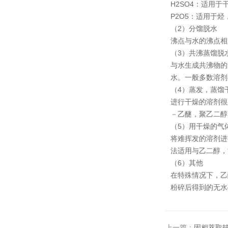
H2SO4：适用
P2O5：适用于
（2）分馏脱水
沸点与水的沸点相
（3）共沸蒸馏脱
与水生成共沸物的
水。一般多数溶剂
（4）蒸发，蒸馏
进行干燥的溶剂很
－乙醚，聚乙二醇
（5）用干燥的气
将难挥发的溶剂进
法适用与乙二醇，
（6）其他
在特殊情况下，乙
粉碎后得到的无水
上一篇：
固相萃取