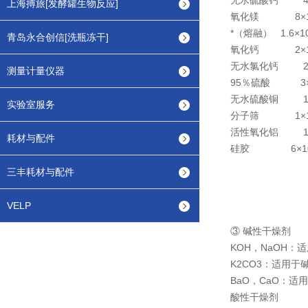
无水硫酸钙
上海搏旅[发酵罐生物反应]
氧化镁
8
×
*（熔融）
1.6
×1
青岛永合创信[洗瓶冻干]
氧化钙
2
×
无水氯化钙
测量计量仪器
95％硫酸
3
无水硫酸铜
1
实验室服务
分子筛
1
×
活性氧化铝
1.
耗材与配件
硅胶
6
×
三丰耗材与配件
VELP
③ 碱性干燥剂
KOH，NaOH
K2CO3：适用
BaO，CaO：
酸性干燥剂