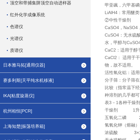
顶空和带捕集阱顶空自动进样器
甲亚碸，六甲基磷
LiAlH4：常用
红外化学成像系统
②中性干燥剂
色谱仪
CaSO4，NaS
CuSO4：无水
光谱仪
水，甲醇与CuS
CaC2：适用于
质谱仪
CaCl2： 适
日本雅马拓[通用仪器]
物，故不适用。
活性氧化铝：适用
分子筛：分子筛在
赛多利斯[天平纯水机移液]
比较（指常温下经
种溶剂的几乎都可
IKA[粘度旋蒸仪]
表3－1各种干燥
干燥剂
1
升
杭州柏恒[PCR]
五氧化二磷
氢氧化钾（熔融）
上海知楚[振荡培养箱]
浓硫酸
3
×