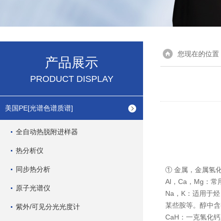
您现在的位置
产品展示
PRODUCT DISPLAY
美国PE[光谱色谱质谱]
全自动热脱附进样器
热分析仪
同步热分析
① 金属，金属氢
Al，Ca，Mg：
原子光谱仪
Na，K：适用于
某些胺等。醇中含
紫外/可见分光光度计
CaH：一克氢化