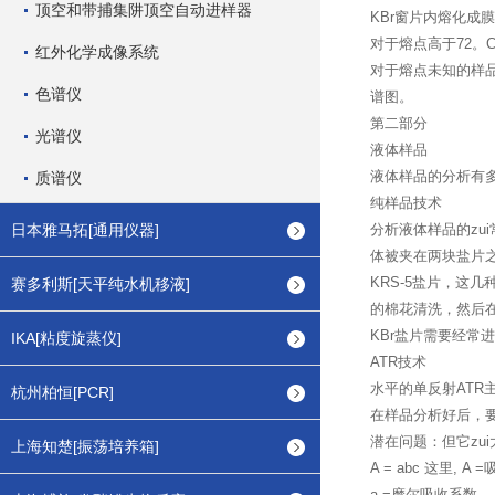
顶空和带捕集阱顶空自动进样器
KBr窗片内熔化成
对于熔点高于72。
红外化学成像系统
对于熔点未知的样
色谱仪
谱图。
第二部分
光谱仪
液体样品
液体样品的分析有
质谱仪
纯样品技术
日本雅马拓[通用仪器]
分析液体样品的z
体被夹在两块盐片之
KRS-5盐片，这
赛多利斯[天平纯水机移液]
的棉花清洗，然后
KBr盐片需要经常
IKA[粘度旋蒸仪]
ATR技术
水平的单反射ATR
杭州柏恒[PCR]
在样品分析好后，
潜在问题：但它zui
上海知楚[振荡培养箱]
A = abc 这里, A 
a =摩尔吸收系数