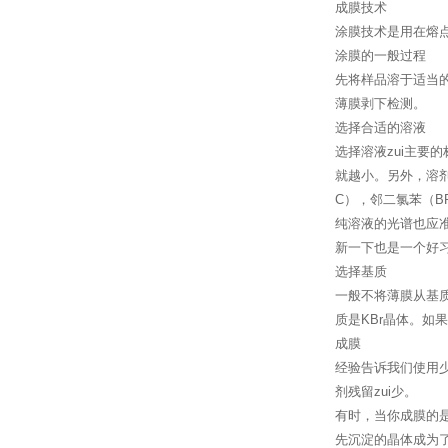
成膜技术
涂膜技术是用在熔
涂膜的一般过程
先将样品溶于适当
薄膜剥下检测。
选择合适的溶液
选择溶液zui主要
就越小。另外，溶剂越
C），邻二氯苯（BP.
纯溶液的光谱也应
新一下也是一个好
选择基质
一般不将薄膜从基质
质是KBr晶体。如
成膜
经验告诉我们使用
剂残留zui少。
有时，当你成膜的
先沉淀的晶体成为