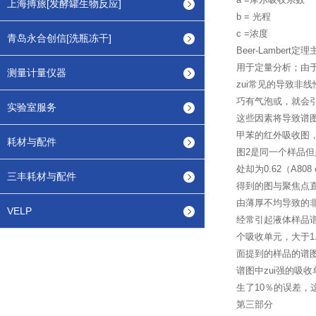
上海搏旅[发酵罐生物反应]
b = 光程
c =浓度
青岛永合创信[洗瓶冻干]
Beer-Lamb
用于定量分析；由于
测量计量仪器
zui常见的导致非
巧有气泡或，就会
实验室服务
这些因素将导致谱图
甲苯的红外吸收图，在80
耗材与配件
图2是同一个样品但是
处却为0.62（A8
三丰耗材与配件
得到的图与聚焦点
由薄厚不均导致的
VELP
经常引起液体样品
个吸收单元，大于1
面提到的样品的谱
谱图中zui强的吸收单元
生了10％的误差
第三部分