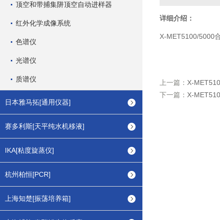
顶空和带捕集阱顶空自动进样器
详细介绍：
红外化学成像系统
X-MET5100/50
色谱仪
光谱仪
质谱仪
上一篇：
X-MET5
下一篇：
X-MET51
日本雅马拓[通用仪器]
赛多利斯[天平纯水机移液]
IKA[粘度旋蒸仪]
杭州柏恒[PCR]
上海知楚[振荡培养箱]