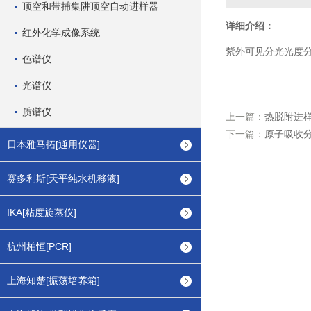
顶空和带捕集阱顶空自动进样器
详细介绍：
红外化学成像系统
紫外可见分光光度
色谱仪
光谱仪
质谱仪
上一篇：
热脱附进样
下一篇：
原子吸收
日本雅马拓[通用仪器]
赛多利斯[天平纯水机移液]
IKA[粘度旋蒸仪]
杭州柏恒[PCR]
上海知楚[振荡培养箱]