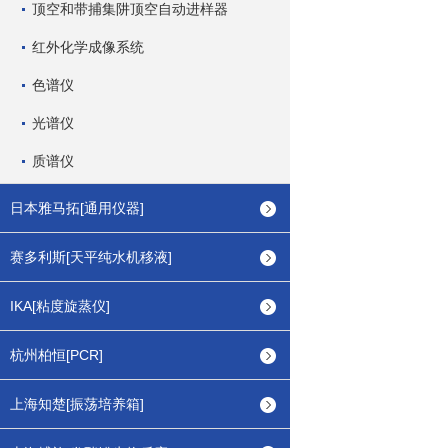
顶空和带捕集阱顶空自动进样器
红外化学成像系统
色谱仪
光谱仪
质谱仪
日本雅马拓[通用仪器]
赛多利斯[天平纯水机移液]
IKA[粘度旋蒸仪]
杭州柏恒[PCR]
上海知楚[振荡培养箱]