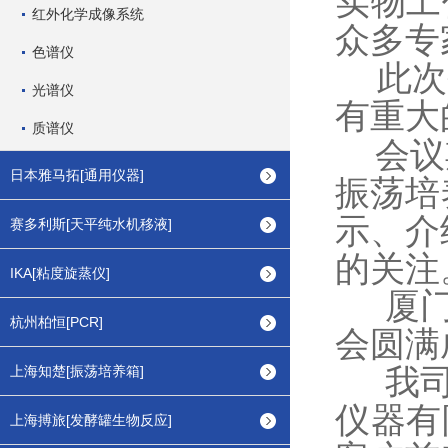
实物工
红外化学成像系统
众多专
色谱仪
此次研
光谱仪
有重大
质谱仪
会议期
日本雅马拓[通用仪器]
振荡培
示、介
赛多利斯[天平纯水机移液]
的关注
IKA[粘度旋蒸仪]
厦门亿
杭州柏恒[PCR]
会圆满
我司作
上海知楚[振荡培养箱]
仪器有
上海搏旅[发酵罐生物反应]