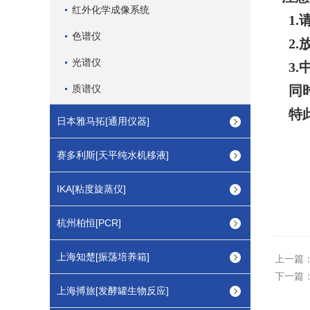
红外化学成像系统
1.
色谱仪
2.
光谱仪
3.
质谱仪
同
特
日本雅马拓[通用仪器]
赛多利斯[天平纯水机移液]
IKA[粘度旋蒸仪]
杭州柏恒[PCR]
上海知楚[振荡培养箱]
上一篇
下一篇
上海搏旅[发酵罐生物反应]