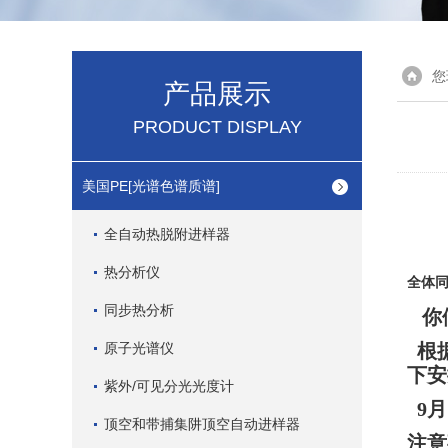
您
产品展示
PRODUCT DISPLAY
美国PE[光谱色谱质谱]
全自动热脱附进样器
热分析仪
全体
同步热分析
你
原子光谱仪
根据
下
安
紫外/可见分光光度计
9月
顶空和带捕集阱顶空自动进样器
注意