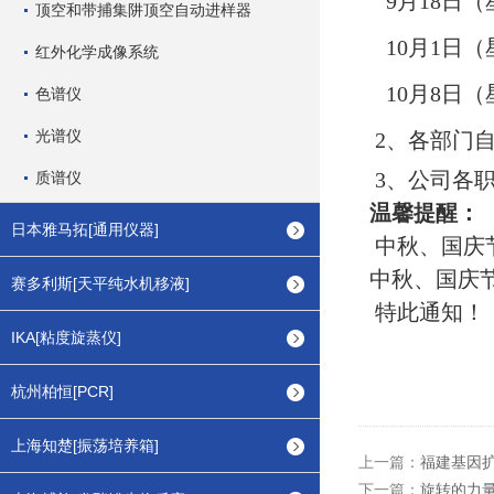
9
月18日
顶空和带捕集阱顶空自动进样器
10月1日（
红外化学成像系统
10月8日（
色谱仪
光谱仪
2、
各部门
3、公司各
质谱仪
温馨提醒：
日本雅马拓[通用仪器]
中秋、国庆
中秋、国庆
赛多利斯[天平纯水机移液]
特此通知！
IKA[粘度旋蒸仪]
杭州柏恒[PCR]
上海知楚[振荡培养箱]
上一篇：
福建基因
下一篇：
旋转的力