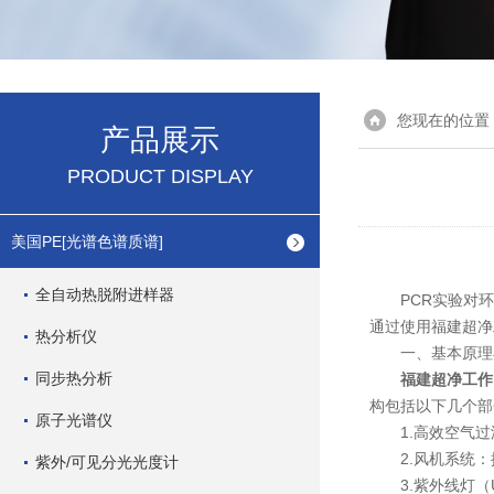
您现在的位置
产品展示
PRODUCT DISPLAY
美国PE[光谱色谱质谱]
全自动热脱附进样器
PCR实验对环
通过使用福建超净
热分析仪
一、基本原理
同步热分析
福建超净工作
构包括以下几个部
原子光谱仪
1.高效空气过滤器
2.风机系统：
紫外/可见分光光度计
3.紫外线灯（U