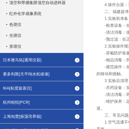
顶空和带捕集阱顶空自动进样器
4.操作台面：
二、福建超净工
红外化学成像系统
1.实验前准备
色谱仪
-检查设备：在实
-清洁消毒：使用
光谱仪
-预过滤：在正式
2.实验操作规
质谱仪
-穿戴防护装备
日本雅马拓[通用仪器]
-物品消毒：所
-规范操作：在
的移动和接触。
赛多利斯[天平纯水机移液]
3.实验后清理
-关闭设备：实验
IKA[粘度旋蒸仪]
-清洁消毒：再
-维护保养：定期
杭州柏恒[PCR]
退。
三、常见问题
上海知楚[振荡培养箱]
1.空气流通不畅