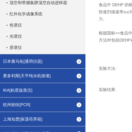
顶空和带捕集阱顶空自动进样器
食品中 DEHP 的
快速扫描速率zu
红外化学成像系统
力。
色谱仪
根据国标<<食品
光谱仪
方法对包括DEH
质谱仪
日本雅马拓[通用仪器]
实验方法:
赛多利斯[天平纯水机移液]
实验结果:
IKA[粘度旋蒸仪]
杭州柏恒[PCR]
上海知楚[振荡培养箱]