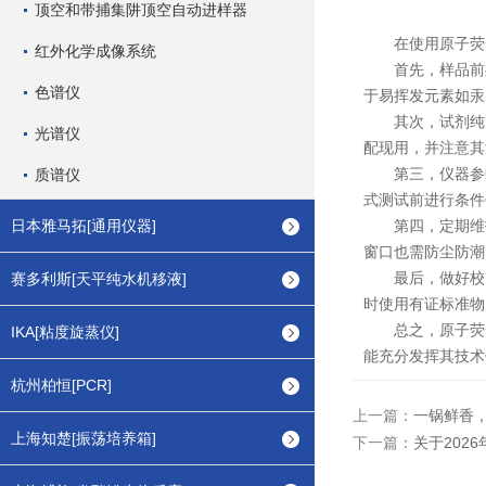
顶空和带捕集阱顶空自动进样器
在使用原子荧光
红外化学成像系统
首先，样品前处
色谱仪
于易挥发元素如汞
其次，试剂纯度
光谱仪
配现用，并注意其
第三，仪器参数
质谱仪
式测试前进行条件
日本雅马拓[通用仪器]
第四，定期维护
窗口也需防尘防潮
最后，做好校准
赛多利斯[天平纯水机移液]
时使用有证标准物
总之，原子荧光
IKA[粘度旋蒸仪]
能充分发挥其技术
杭州柏恒[PCR]
上一篇：
一锅鲜香
上海知楚[振荡培养箱]
下一篇：
关于202