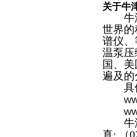
关于牛
牛津仪
世界的
谱仪、
温泵压
国、美
遍及的
具体
ww
ww
牛津仪器
真: （0