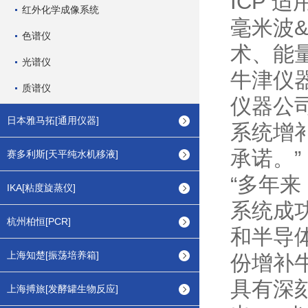
ICP
红外化学成像系统
毫米波
色谱仪
术、能
光谱仪
牛津仪器
质谱仪
仪器公
日本雅马拓[通用仪器]
系统增
承诺。”
赛多利斯[天平纯水机移液]
“多年
IKA[粘度旋蒸仪]
系统成
杭州柏恒[PCR]
和半导体
上海知楚[振荡培养箱]
份增补
具有深
上海搏旅[发酵罐生物反应]